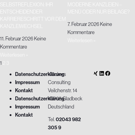
SELBSTREFLEXION: IHR
MODERNE KANZLEIEN –
ENTSCHEIDENDER
MENÜ ODER NUR BEILAGE?
KARRIERESCHRITT VOR DEM
7. Februar 2026
Keine
KANZLEIWECHSEL
Kommentare
11. Februar 2026
Keine
Weiterlesen »
Kommentare
Weiterlesen »
1
2
3
Datenschutzerklärung
Klöckers
Impressum
Consulting
Kontakt
Veilchenstr. 14
Datenschutzerklärung
45968 Gladbeck
Impressum
Deutschland
Kontakt
Tel.
02043 982
305 9