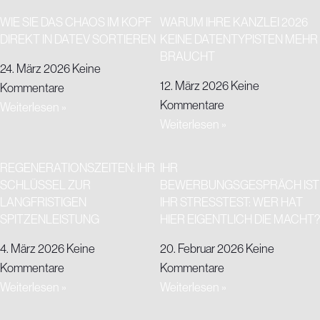
WIE SIE DAS CHAOS IM KOPF
WARUM IHRE KANZLEI 2026
DIREKT IN DATEV SORTIEREN
KEINE DATENTYPISTEN MEHR
BRAUCHT
24. März 2026
Keine
12. März 2026
Keine
Kommentare
Kommentare
Weiterlesen »
Weiterlesen »
REGENERATIONSZEITEN: IHR
IHR
SCHLÜSSEL ZUR
BEWERBUNGSGESPRÄCH IST
LANGFRISTIGEN
IHR STRESSTEST: WER HAT
SPITZENLEISTUNG
HIER EIGENTLICH DIE MACHT?
4. März 2026
Keine
20. Februar 2026
Keine
Kommentare
Kommentare
Weiterlesen »
Weiterlesen »