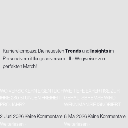
Karrierekompass: Die neuesten
Trends
und
Insights
im
Personalvermittlungsuniversum – Ihr Wegweiser zum
perfekten Match!
WO VERSICKERN EIGENTLICH
WIE TIEFE EXPERTISE ZUR
IHRE 280 STUNDEN FREIHEIT
GEHALTSBREMSE WIRD –
PRO JAHR?
WENN MAN SIE IGNORIERT
2. Juni 2026
Keine Kommentare
8. Mai 2026
Keine Kommentare
Weiterlesen »
Weiterlesen »