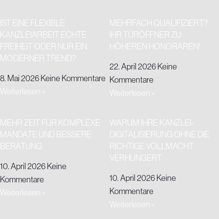
IST EINE FLEXIBLE
MEHRFACH QUALIFIZIERT?
KANZLEIARBEIT ECHTE
IHR TÜRÖFFNER ZU
FREIHEIT ODER NUR EIN
HÖHEREN HONORAREN!
MODERNER TREND?
22. April 2026
Keine
8. Mai 2026
Keine Kommentare
Kommentare
Weiterlesen »
Weiterlesen »
MEHR ZEIT FÜR KOMPLEXE
WARUM IHRE KANZLEI-
MANDATE UND BESSERE
DIGITALISIERUNG OHNE DIE
BERATUNG
RICHTIGE VOLLMACHT
VERHUNGERT
10. April 2026
Keine
10. April 2026
Keine
Kommentare
Kommentare
Weiterlesen »
Weiterlesen »